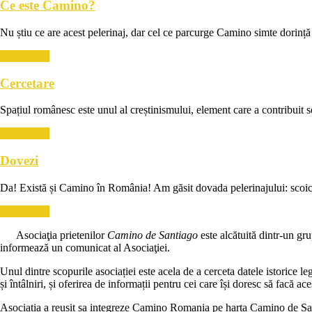
Ce este Camino?
Nu știu ce are acest pelerinaj, dar cel ce parcurge Camino simte dorință 
Read More
Cercetare
Spațiul românesc este unul al creștinismului, element care a contribuit 
Read More
Dovezi
Da! Există și Camino în România! Am găsit dovada pelerinajului: scoica
Read More
Asociaţia prietenilor
Camino de Santiago
este alcătuită dintr-un gr
informează un comunicat al Asociaţiei.
Unul dintre scopurile asociației este acela de a cerceta datele istorice l
și întâlniri, și oferirea de informații pentru cei care își doresc să facă ace
Asociația a reușit sa integreze Camino Romania pe harta Camino de Santi