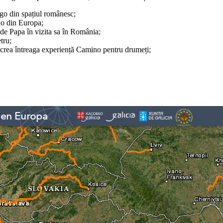
ago din spațiul românesc;
ino din Europa;
 de Papa în vizita sa în România;
tru;
 a crea întreaga experiență Camino pentru drumeți;