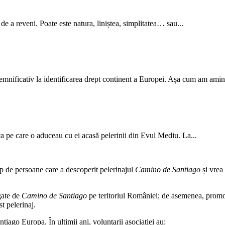
de a reveni. Poate este natura, liniștea, simplitatea… sau...
semnificativ la identificarea drept continent a Europei. Așa cum am amint
 pe care o aduceau cu ei acasă pelerinii din Evul Mediu. La...
up de persoane care a descoperit pelerinajul
Camino de Santiago
și vrea 
egate de
Camino de Santiago
pe teritoriul României; de asemenea, pro
st pelerinaj.
ago Europa. În ultimii ani, voluntarii asociației au: