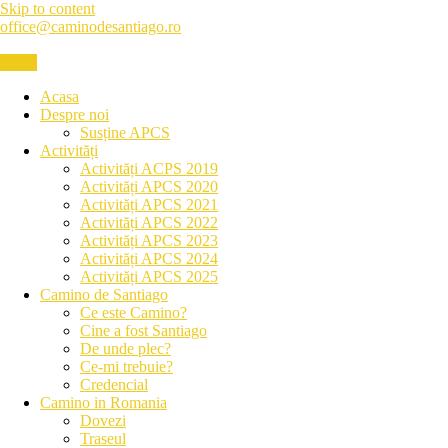
Skip to content
office@caminodesantiago.ro
Menu
Asociatia prietenilor Camino de Santiago
Acasa
Despre noi
Susține APCS
Activități
Activități ACPS 2019
Activități APCS 2020
Activități APCS 2021
Activități APCS 2022
Activități APCS 2023
Activități APCS 2024
Activități APCS 2025
Camino de Santiago
Ce este Camino?
Cine a fost Santiago
De unde plec?
Ce-mi trebuie?
Credencial
Camino in Romania
Dovezi
Traseul