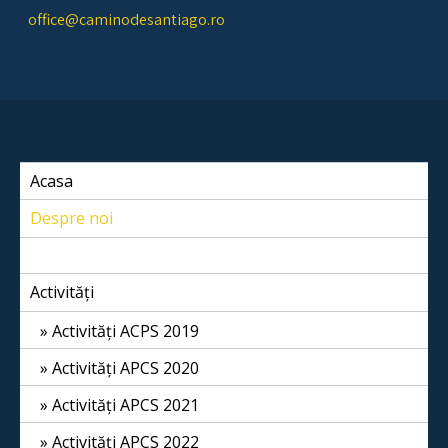
Skip
office@caminodesantiago.ro
to
content
Asociatia prietenilor Camino de Santiago
Acasa
Despre noi
Susține APCS
Activități
Activități ACPS 2019
Activități APCS 2020
Activități APCS 2021
Activități APCS 2022