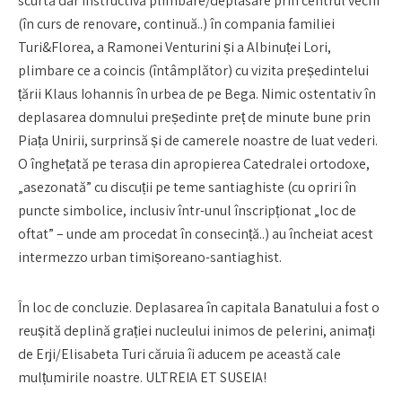
scurtă dar instructivă plimbare/deplasare prin centrul vechi
(în curs de renovare, continuă..) în compania familiei
Turi&Florea, a Ramonei Venturini și a Albinuței Lori,
plimbare ce a coincis (întâmplător) cu vizita președintelui
țării Klaus Iohannis în urbea de pe Bega. Nimic ostentativ în
deplasarea domnului președinte preț de minute bune prin
Piața Unirii, surprinsă și de camerele noastre de luat vederi.
O înghețată pe terasa din apropierea Catedralei ortodoxe,
„asezonată” cu discuții pe teme santiaghiste (cu opriri în
puncte simbolice, inclusiv într-unul înscripționat „loc de
oftat” – unde am procedat în consecință..) au încheiat acest
intermezzo urban timișoreano-santiaghist.
În loc de concluzie. Deplasarea în capitala Banatului a fost o
reușită deplină grației nucleului inimos de pelerini, animați
de Erji/Elisabeta Turi căruia îi aducem pe această cale
mulțumirile noastre. ULTREIA ET SUSEIA!