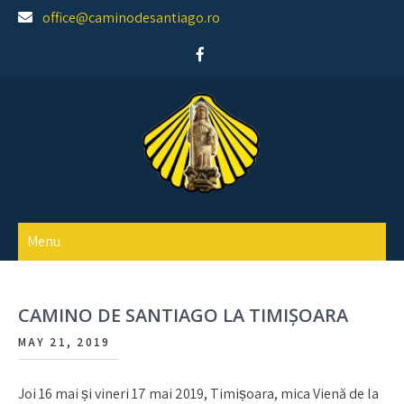
Skip
office@caminodesantiago.ro
to
content
Asociatia prietenilor Camino de Santiago
Menu
CAMINO DE SANTIAGO LA TIMIȘOARA
MAY 21, 2019
Joi 16 mai și vineri 17 mai 2019, Timișoara, mica Vienă de la