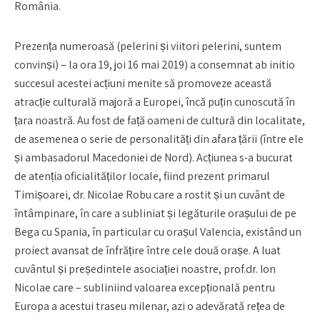
România.
Prezența numeroasă (pelerini și viitori pelerini, suntem
convinși) – la ora 19, joi 16 mai 2019) a consemnat ab initio
succesul acestei acțiuni menite să promoveze această
atracție culturală majoră a Europei, încă puțin cunoscută în
țara noastră. Au fost de față oameni de cultură din localitate,
de asemenea o serie de personalități din afara țării (între ele
și ambasadorul Macedoniei de Nord). Acțiunea s-a bucurat
de atenția oficialităților locale, fiind prezent primarul
Timișoarei, dr. Nicolae Robu care a rostit și un cuvânt de
întâmpinare, în care a subliniat și legăturile orașului de pe
Bega cu Spania, în particular cu orașul Valencia, existând un
proiect avansat de înfrățire între cele două orașe. A luat
cuvântul și președintele asociației noastre, prof.dr. Ion
Nicolae care – subliniind valoarea excepțională pentru
Europa a acestui traseu milenar, azi o adevărată rețea de