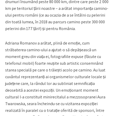
drumuri însumând peste 80 000 km, dintre care peste 2 000
km pe teritoriul țării noastre – a arătat importanța camino-
ului pentru români (ce au ocazia de a se întâlni cu pelerini
din toată lumea, în 2018 au parcurs camino peste 300 000
pelerini din 177 țări!) și pentru România.
Adriana Romanov a arătat, plină de emoție, cum
străbaterea camino-ului a ajutat-o să depășească un
moment greu din viața ei, fotografiile expuse (făcute cu
telefonul mobil) foarte reușite sub artistic consemnând
starea specială pe care o trăiești acolo pe camino. Au luat
cuvântul reprezentanți ai organismelor culturale locale și
județene care, la rândul lor au subliniat semnificația
deosebită a acestei expoziții. Un emoționant moment
cultural l-a constituit minirecitalul a mezzosopranei Aura
Twarowska, seara încheindu-se cu vizitarea expoziției
realizată în paralel cu o tratație oferită de sponsori, între