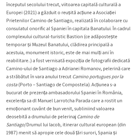
începutul secolului trecut, viitoarea capitală culturală a
Europei (2021) a găzduit o reușită acțiune a Asociației
Prietenilor Camino de Santiago, realizată în colaborare cu
consulatul onorific al Spaniei în capitala Banatului. În cadrul
complexului cultural-turistic Bastion (ce adăpostește
temporar și Muzeul Banatului, clădirea principală a
acestuia, monument istoric, este de mai mulți ani în
reabilitare..) a fost vernisată expoziția de fotografii dedicată
Camino-ului de Santiago a Adrianei Romanov, pelerină care
a străbătut în vara anului trecut
Camino portugues por la
costa
(Porto – Santiago de Compostela). Acțiunea s-a
bucurat de prezența ambasadorului Spaniei în România,
excelența sa dl Manuel Larrotcha Parada care a rostit un
emoționant cuvânt de bun venit, subliniind valoarea
deosebită a drumului de pelerinaj
Camino de
Santiago
/Drumul lui Iacob, itinerar cultural european (din
1987) menit să apropie cele două țări surori, Spania și