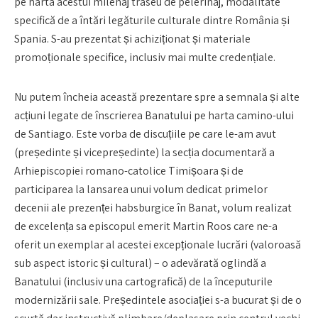
pe harta acestui milenaj traseu de pelerinaj, modalitate
specifică de a întări legăturile culturale dintre România și
Spania. S-au prezentat și achiziționat și materiale
promoționale specifice, inclusiv mai multe credențiale.
Nu putem încheia această prezentare spre a semnala și alte
acțiuni legate de înscrierea Banatului pe harta camino-ului
de Santiago. Este vorba de discuțiile pe care le-am avut
(președinte și vicepreședinte) la secția documentară a
Arhiepiscopiei romano-catolice Timișoara și de
participarea la lansarea unui volum dedicat primelor
decenii ale prezenței habsburgice în Banat, volum realizat
de excelența sa episcopul emerit Martin Roos care ne-a
oferit un exemplar al acestei excepționale lucrări (valoroasă
sub aspect istoric și cultural) – o adevărată oglindă a
Banatului (inclusiv una cartografică) de la începuturile
modernizării sale. Președintele asociației s-a bucurat și de o