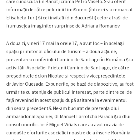
care cunoscuta (în Banat) crama Petro Vaselo. S-au oferit
informații de către pelerinii timișoreni (între ei s-a remarcat
Elisabeta Turi) și cei invitați (din București) celor atrași de
frumusețea imaginilor surprinse de Adriana Romanov.
A doua zi, vineri 17 mai la orele 17, a avut loc – în același
spațiu primitor al oficiului de turism – a doua acțiune,
prezentarea conferinței Camino de Santiago în România și a
activității Asociației Prietenii Camino de Santiago, de către
președintele dr.Ion Nicolae și respectiv vicepreședintele
dr.Javier Quesada. Expunerile, pe bază de diapozitive, au fost
urmărite cu atenție de publicul interesat, parte dintre cei de
față revenind în acest spațiu după asitarea la evenimentul
din seara precedentă. Ne-am bucurat de prezența dlui
ambasador al Spaniei, dl Manuel Larrotcha Parada și a dlui
consul onorific José Miguel Viñals care au avut ocazia de
cunoaște eforturile asociației noastre de a înscrie România