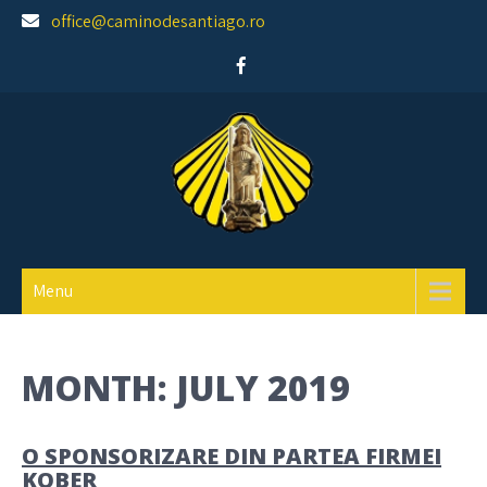
Skip
office@caminodesantiago.ro
to
content
Asociatia prietenilor Camino de Santiago
Menu
MONTH:
JULY 2019
O SPONSORIZARE DIN PARTEA FIRMEI
KOBER