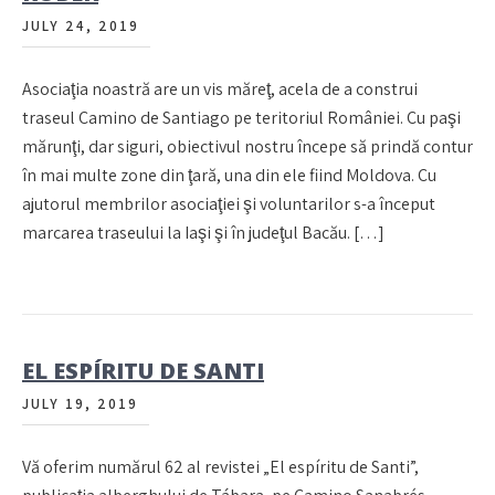
JULY 24, 2019
Asociaţia noastră are un vis măreţ, acela de a construi
traseul Camino de Santiago pe teritoriul României. Cu paşi
mărunţi, dar siguri, obiectivul nostru începe să prindă contur
în mai multe zone din ţară, una din ele fiind Moldova. Cu
ajutorul membrilor asociaţiei şi voluntarilor s-a început
marcarea traseului la Iaşi şi în judeţul Bacău. […]
EL ESPÍRITU DE SANTI
JULY 19, 2019
Vă oferim numărul 62 al revistei „El espíritu de Santi”,