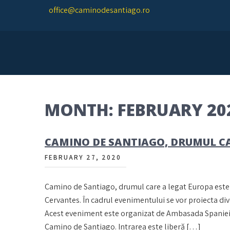
Skip
office@caminodesantiago.ro
to
content
Asociatia prietenilor Camino de Santiago
MONTH:
FEBRUARY 20
CAMINO DE SANTIAGO, DRUMUL CA
FEBRUARY 27, 2020
Camino de Santiago, drumul care a legat Europa este ti
Cervantes. În cadrul evenimentului se vor proiecta di
Acest eveniment este organizat de Ambasada Spaniei şi 
Camino de Santiago. Intrarea este liberă […]