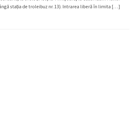
gă stația de troleibuz nr. 13). Intrarea liberă în limita […]