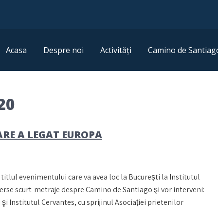
Acasa
Despre noi
Activități
Camino de Santiag
20
RE A LEGAT EUROPA
tlul evenimentului care va avea loc la București la Institutul
verse scurt-metraje despre Camino de Santiago şi vor interveni:
Institutul Cervantes, cu sprijinul Asociației prietenilor