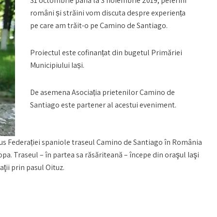
31 octombrie până la 3 noiembrie 2019, pelerini
români și străini vom discuta despre experiența
pe care am trăit-o pe Camino de Santiago.
Proiectul este cofinanțat din bugetul Primăriei
Municipiului Iași.
De asemena Asociația prietenilor Camino de
Santiago este partener al acestui eveniment.
opus Federației spaniole traseul Camino de Santiago în România
pa. Traseul – în partea sa răsăriteană – începe din oraşul Iaşi
ţii prin pasul Oituz.