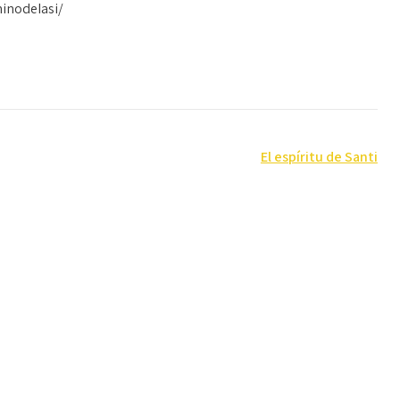
inodeIasi/
El espíritu de Santi