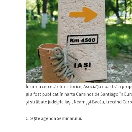
În urma cercetărilor istorice, Asociaţia noastră a pr
și a fost publicat în harta Caminos de Santiago în Euro
şi străbate judeţele Iaşi, Neamţ şi Bacău, trecând Carpa
Citește agenda Seminarului.