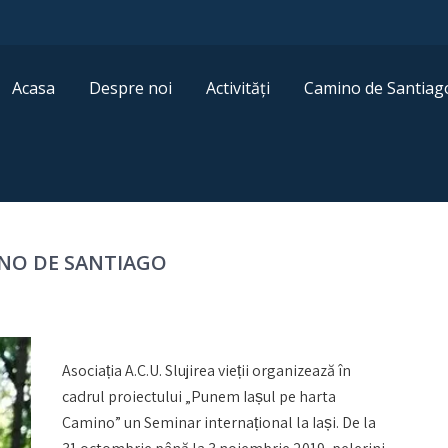
Acasa
Despre noi
Activități
Camino de Santiag
INO DE SANTIAGO
Asociația A.C.U. Slujirea vieții organizează în
cadrul proiectului „Punem Iașul pe harta
Camino” un Seminar internațional la Iași. De la