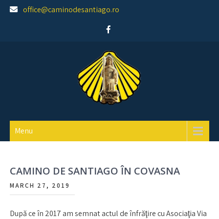
Skip
office@caminodesantiago.ro
to
content
Asociatia prietenilor Camino de Santiago
Menu
CAMINO DE SANTIAGO ÎN COVASNA
MARCH 27, 2019
După ce în 2017 am semnat actul de înfrăţire cu Asociaţia Via