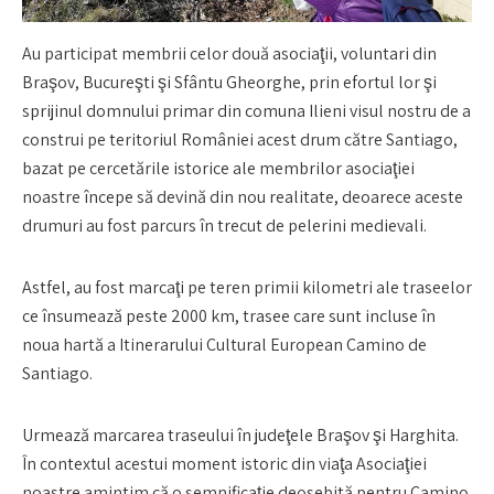
Au participat membrii celor două asociaţii, voluntari din
Braşov, Bucureşti şi Sfântu Gheorghe, prin efortul lor şi
sprijinul domnului primar din comuna Ilieni visul nostru de a
construi pe teritoriul României acest drum către Santiago,
bazat pe cercetările istorice ale membrilor asociaţiei
noastre începe să devină din nou realitate, deoarece aceste
drumuri au fost parcurs în trecut de pelerini medievali.
Astfel, au fost marcaţi pe teren primii kilometri ale traseelor
ce însumează peste 2000 km, trasee care sunt incluse în
noua hartă a Itinerarului Cultural European Camino de
Santiago.
Urmează marcarea traseului în judeţele Braşov şi Harghita.
În contextul acestui moment istoric din viaţa Asociaţiei
noastre amintim că o semnificaţie deosebită pentru Camino