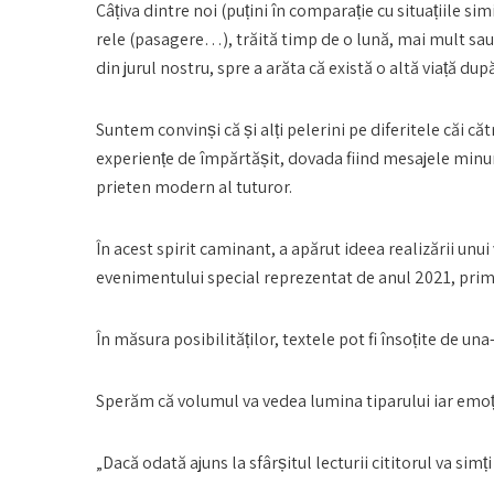
Câțiva dintre noi (puțini în comparație cu situațiile sim
rele (pasagere…), trăită timp de o lună, mai mult sa
din jurul nostru, spre a arăta că există o altă viață dup
Suntem convinși că și alți pelerini pe diferitele căi că
experiențe de împărtășit, dovada fiind mesajele minu
prieten modern al tuturor.
În acest spirit caminant, a apărut ideea realizării un
evenimentului special reprezentat de anul 2021, primu
În măsura posibilităților, textele pot fi însoțite de u
Sperăm că volumul va vedea lumina tiparului iar emoțiile
„Dacă odată ajuns la sfârșitul lecturii cititorul va simț