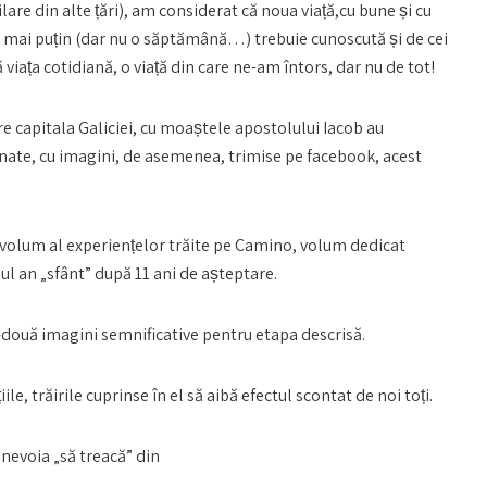
ilare din alte țări), am considerat că noua viață,cu bune și cu
u mai puțin (dar nu o săptămână…) trebuie cunoscută și de cei
ă viața cotidiană, o viață din care ne-am întors, dar nu de tot!
tre capitala Galiciei, cu moaștele apostolului Iacob au
nate, cu imagini, de asemenea, trimise pe facebook, acest
ui volum al experiențelor trăite pe Camino, volum dedicat
l an „sfânt” după 11 ani de așteptare.
na-două imagini semnificative pentru etapa descrisă.
, trăirile cuprinse în el să aibă efectul scontat de noi toți.
i nevoia „să treacă” din