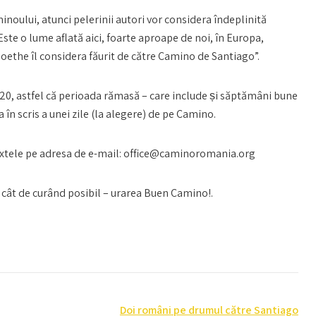
noului, atunci pelerinii autori vor considera îndeplinită
ste o lume aflată aici, foarte aproape de noi, în Europa,
ethe îl considera făurit de către Camino de Santiago”.
020, astfel că perioada rămasă – care include și săptămâni bune
în scris a unei zile (la alegere) de pe Camino.
 textele pe adresa de e-mail: office@caminoromania.org
 – cât de curând posibil – urarea Buen Camino!.
Doi români pe drumul către Santiago