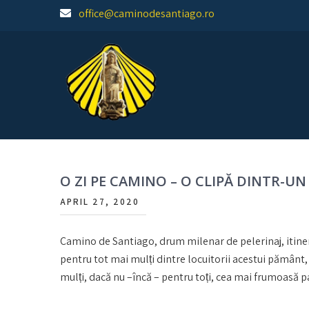
Skip
office@caminodesantiago.ro
to
content
Asociatia prietenilor Camino de Santiago
O ZI PE CAMINO – O CLIPĂ DINTR-UN 
APRIL 27, 2020
Camino de Santiago, drum milenar de pelerinaj, itinera
pentru tot mai mulți dintre locuitorii acestui pământ
mulți, dacă nu –încă – pentru toți, cea mai frumoasă pa