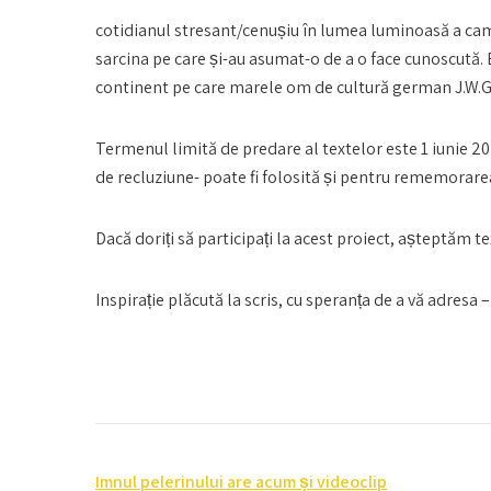
cotidianul stresant/cenușiu în lumea luminoasă a cami
sarcina pe care și-au asumat-o de a o face cunoscută. E
continent pe care marele om de cultură german J.W.Go
Termenul limită de predare al textelor este 1 iunie 2
de recluziune- poate fi folosită și pentru rememorarea 
Dacă doriți să participați la acest proiect, așteptăm
Inspirație plăcută la scris, cu speranța de a vă adresa
Post
Imnul pelerinului are acum și videoclip