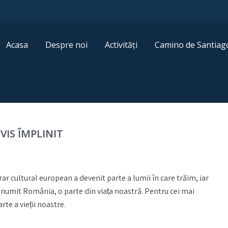
Acasa
Despre noi
Activități
Camino de Santiag
VIS ÎMPLINIT
r cultural european a devenit parte a lumii în care trăim, iar
, numit România, o parte din viața noastră. Pentru cei mai
rte a vieții noastre.