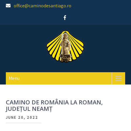
Skip
office@caminodesantiago.ro
to
content
Asociatia prietenilor Camino de Santiago
Menu
CAMINO DE ROMÂNIA LA ROMAN,
JUDEȚUL NEAMȚ
JUNE 20, 2022