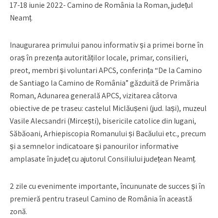
17-18 iunie 2022- Camino de România la Roman, județul
Neamț.
Inaugurarea primului panou informativ și a primei borne în
oraș în prezența autorităților locale, primar, consilieri,
preot, membri și voluntari APCS, conferința “De la Camino
de Santiago la Camino de România” găzduită de Primăria
Roman, Adunarea generală APCS, vizitarea câtorva
obiective de pe traseu: castelul Miclăușeni (jud. Iași), muzeul
Vasile Alecsandri (Mircești), bisericile catolice din Iugani,
Săbăoani, Arhiepiscopia Romanului și Bacăului etc., precum
și a semnelor indicatoare și panourilor informative
amplasate în județ cu ajutorul Consiliului județean Neamț.
2 zile cu evenimente importante, încununate de succes și în
premieră pentru traseul Camino de România în această
zonă.