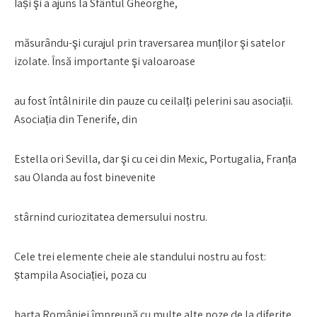
Iași şi a ajuns la Sfântul Gheorghe,
măsurându-şi curajul prin traversarea munților şi satelor
izolate. Însă importante şi valoaroase
au fost întâlnirile din pauze cu ceilalți pelerini sau asociații.
Asociația din Tenerife, din
Estella ori Sevilla, dar şi cu cei din Mexic, Portugalia, Franța
sau Olanda au fost binevenite
stârnind curiozitatea demersului nostru.
Cele trei elemente cheie ale standului nostru au fost:
ștampila Asociației, poza cu
harta României împreună cu multe alte poze de la diferite