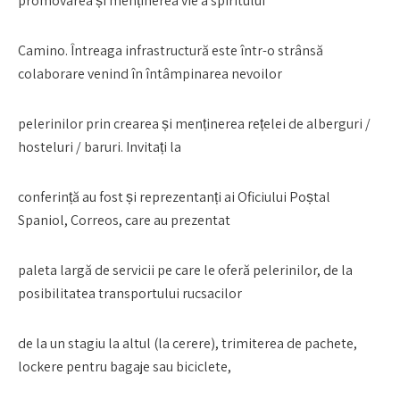
promovarea și menținerea vie a spiritului
Camino. Întreaga infrastructură este într-o strânsă
colaborare venind în întâmpinarea nevoilor
pelerinilor prin crearea și menținerea rețelei de alberguri /
hosteluri / baruri. Invitați la
conferință au fost și reprezentanți ai Oficiului Poștal
Spaniol, Correos, care au prezentat
paleta largă de servicii pe care le oferă pelerinilor, de la
posibilitatea transportului rucsacilor
de la un stagiu la altul (la cerere), trimiterea de pachete,
lockere pentru bagaje sau biciclete,