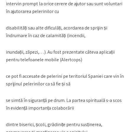
intervin prompt la orice cerere de ajutor sau sunt voluntari
în ajutorarea pelerinilor cu
disabilități sau alte dificulăți, acordarea de sprijin și
îndrumare în caz de calamități (incendii,
inundații, zăpezi,…). Au fost prezentate câteva aplicații
pentru telefoanele mobile (Alertcops)
ce pot fi accesate de pelerini pe teritoriul Spaniei care vin în
sprijinul pelerinilor ca să fie și să
se simtă în siguranță pe drum. La partea spirituală s-a scos
în evidență importanța colaborării
dintre biserici, școli, grădinițe pentru susținerea,