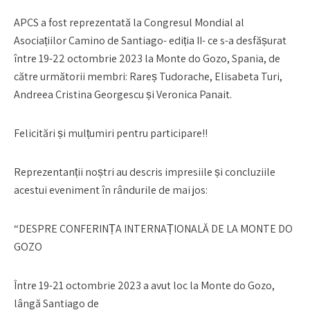
APCS a fost reprezentată la Congresul Mondial al
Asociațiilor Camino de Santiago- ediția II- ce s-a desfășurat
între 19-22 octombrie 2023 la Monte do Gozo, Spania, de
către următorii membri: Rareș Tudorache, Elisabeta Turi,
Andreea Cristina Georgescu și Veronica Panait.
Felicitări și mulțumiri pentru participare!!
Reprezentanții noștri au descris impresiile și concluziile
acestui eveniment în rândurile de mai jos:
“DESPRE CONFERINȚA INTERNAȚIONALĂ DE LA MONTE DO
GOZO
Între 19-21 octombrie 2023 a avut loc la Monte do Gozo,
lângă Santiago de