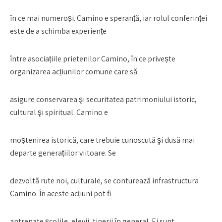
în ce mai numeroși. Camino e speranță, iar rolul conferinței
este de a schimba experiențe
între asociațiile prietenilor Camino, în ce privește
organizarea acțiunilor comune care să
asigure conservarea şi securitatea patrimoniului istoric,
cultural şi spiritual. Camino e
moștenirea istorică, care trebuie cunoscută şi dusă mai
departe generațiilor viitoare. Se
dezvoltă rute noi, culturale, se conturează infrastructura
Camino. În aceste acțiuni pot fi
antrenate școlile, elevii, tinerii în general. Ei sunt