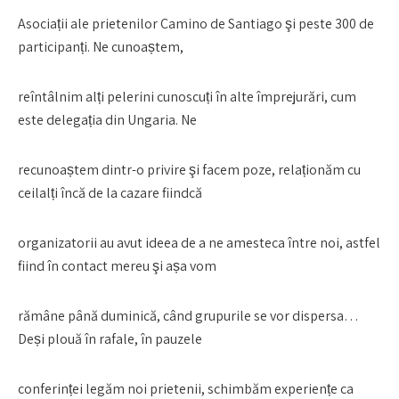
Asociații ale prietenilor Camino de Santiago şi peste 300 de
participanți. Ne cunoaștem,
reîntâlnim alți pelerini cunoscuți în alte împrejurări, cum
este delegația din Ungaria. Ne
recunoaștem dintr-o privire şi facem poze, relaționăm cu
ceilalți încă de la cazare fiindcă
organizatorii au avut ideea de a ne amesteca între noi, astfel
fiind în contact mereu şi așa vom
rămâne până duminică, când grupurile se vor dispersa…
Deși plouă în rafale, în pauzele
conferinței legăm noi prietenii, schimbăm experiențe ca