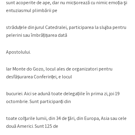
sunt acoperite de ape, dar nu micșorează cu nimic emoția şi
entuziasmul plimbării pe
străduțele din jurul Catedralei, participarea la slujba pentru
pelerini sau îmbrățișarea dată
Apostolului.
Iar Monte do Gozo, locul ales de organizatori pentru
desfășurarea Conferinței, e locul
bucuriei. Aici se adună toate delegațiile în prima zi, joi 19
octombrie. Sunt participanți din
toate colţurile lumii, din 34 de ţări, din Europa, Asia sau cele
două Americi. Sunt 125 de