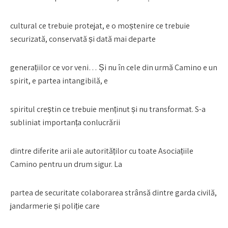
cultural ce trebuie protejat, e o moștenire ce trebuie
securizată, conservată și dată mai departe
generațiilor ce vor veni… Și nu în cele din urmă Camino e un
spirit, e partea intangibilă, e
spiritul creștin ce trebuie menținut și nu transformat. S-a
subliniat importanța conlucrării
dintre diferite arii ale autorităților cu toate Asociațiile
Camino pentru un drum sigur. La
partea de securitate colaborarea strânsă dintre garda civilă,
jandarmerie și poliție care