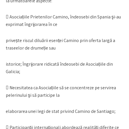
la următoarele aspecte:
 Asociațiile Prietenilor Camino, îndeosebi din Spania şi-au
exprimat îngrijorarea în ce
privește riscul diluării esenței Camino prin oferta largă a
traseelor de drumeție sau
istorice; Îngrijorare ridicată îndeosebi de Asociațiile din
Galicia;
 Necesitatea ca Asociațiile să se concentreze pe servirea
pelerinului şi să participe la
elaborarea unei legi de stat privind Camino de Santiago;
 Participanții internaționali abordează realități diferite ce