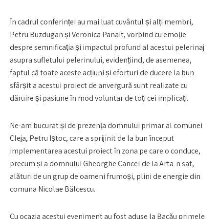
În cadrul conferinței au mai luat cuvântul și alți membri,
Petru Buzdugan și Veronica Panait, vorbind cu emoție
despre semnificația și impactul profund al acestui pelerinaj
asupra sufletului pelerinului, evidențiind, de asemenea,
faptul că toate aceste acțiuni și eforturi de ducere la bun
sfârșit a acestui proiect de anvergură sunt realizate cu
dăruire și pasiune în mod voluntar de toți cei implicați.
Ne-am bucurat și de prezența domnului primar al comunei
Cleja, Petru Iștoc, care a sprijinit de la bun început
implementarea acestui proiect în zona pe care o conduce,
precum și a domnului Gheorghe Cancel de la Arta-n sat,
alături de un grup de oameni frumoși, plini de energie din
comuna Nicolae Bălcescu.
Cu ocazia acestui eveniment au fost aduse la Bacău primele