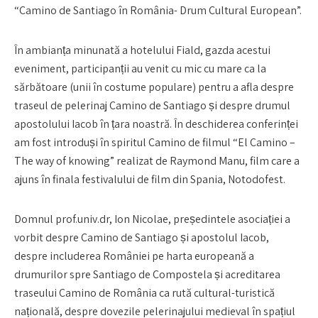
“Camino de Santiago în România- Drum Cultural European”.
În ambianța minunată a hotelului Fiald, gazda acestui
eveniment, participanții au venit cu mic cu mare ca la
sărbătoare (unii în costume populare) pentru a afla despre
traseul de pelerinaj Camino de Santiago și despre drumul
apostolului Iacob în țara noastră. În deschiderea conferinței
am fost introduși în spiritul Camino de filmul “El Camino –
The way of knowing” realizat de Raymond Manu, film care a
ajuns în finala festivalului de film din Spania, Notodofest.
Domnul prof.univ.dr, Ion Nicolae, președintele asociației a
vorbit despre Camino de Santiago și apostolul Iacob,
despre includerea României pe harta europeană a
drumurilor spre Santiago de Compostela și acreditarea
traseului Camino de România ca rută cultural-turistică
națională, despre dovezile pelerinajului medieval în spațiul