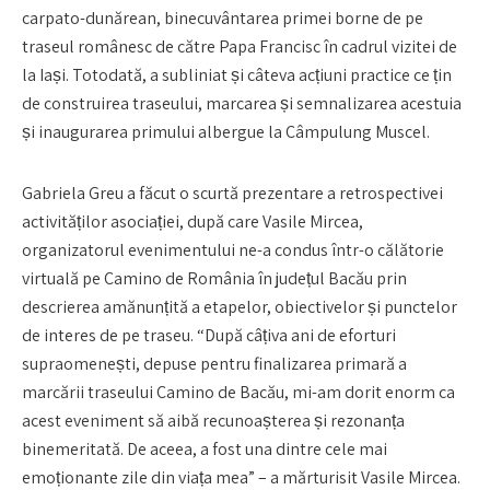
carpato-dunărean, binecuvântarea primei borne de pe
traseul românesc de către Papa Francisc în cadrul vizitei de
la Iași. Totodată, a subliniat și câteva acțiuni practice ce țin
de construirea traseului, marcarea și semnalizarea acestuia
și inaugurarea primului albergue la Câmpulung Muscel.
Gabriela Greu a făcut o scurtă prezentare a retrospectivei
activităților asociației, după care Vasile Mircea,
organizatorul evenimentului ne-a condus într-o călătorie
virtuală pe Camino de România în județul Bacău prin
descrierea amănunțită a etapelor, obiectivelor și punctelor
de interes de pe traseu. “După câțiva ani de eforturi
supraomenești, depuse pentru finalizarea primară a
marcării traseului Camino de Bacău, mi-am dorit enorm ca
acest eveniment să aibă recunoașterea și rezonanța
binemeritată. De aceea, a fost una dintre cele mai
emoționante zile din viața mea” – a mărturisit Vasile Mircea.