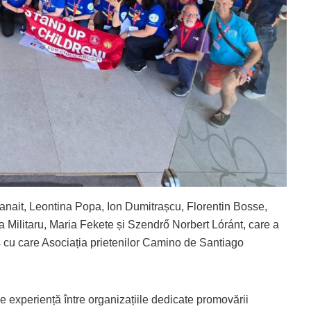
anait, Leontina Popa, Ion Dumitrașcu, Florentin Bosse,
a Militaru, Maria Fekete și Szendrő Norbert Lóránt, care a
 cu care Asociația prietenilor Camino de Santiago
 experiență între organizațiile dedicate promovării