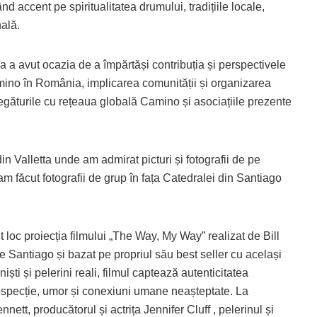
 accent pe spiritualitatea drumului, tradițiile locale,
ală.
a avut ocazia de a împărtăși contribuția și perspectivele
mino în România, implicarea comunității și organizarea
l legăturile cu rețeaua globală Camino și asociațiile prezente
in Valletta unde am admirat picturi și fotografii de pe
 am făcut fotografii de grup în fața Catedralei din Santiago
 loc proiecția filmului „The Way, My Way” realizat de Bill
e Santiago și bazat pe propriul său best seller cu același
oniști și pelerini reali, filmul captează autenticitatea
specție, umor și conexiuni umane neașteptate. La
nett, producătorul și actrița Jennifer Cluff , pelerinul și