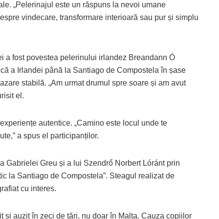
urale. „Pelerinajul este un răspuns la nevoi umane
 despre vindecare, transformare interioară sau pur și simplu
i a fost povestea pelerinului irlandez Breandann Ó
tică a Irlandei până la Santiago de Compostela în șase
 cazare stabilă. „Am urmat drumul spre soare și am avut
isit el.
de experiențe autentice. „Camino este locul unde te
e,” a spus el participanților.
ia Gabrielei Greu și a lui Szendrő Norbert Lóránt prin
stic la Santiago de Compostela”. Steagul realizat de
grafiat cu interes.
și auzit în zeci de țări, nu doar în Malta. Cauza copiilor