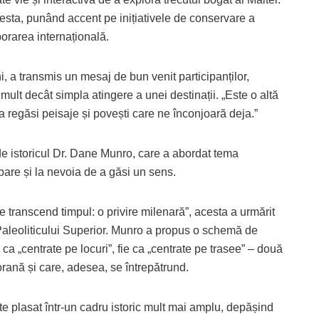
acesta, punând accent pe inițiativele de conservare a
orarea internațională.
, a transmis un mesaj de bun venit participanților,
ult decât simpla atingere a unei destinații. „Este o altă
a regăsi peisaje și povești care ne înconjoară deja.”
 de istoricul Dr. Dane Munro, care a abordat tema
bare și la nevoia de a găsi un sens.
re transcend timpul: o privire milenară”, acesta a urmărit
 Paleoliticului Superior. Munro a propus o schemă de
e ca „centrate pe locuri”, fie ca „centrate pe trasee” – două
ană și care, adesea, se întrepătrund.
 plasat într-un cadru istoric mult mai amplu, depășind