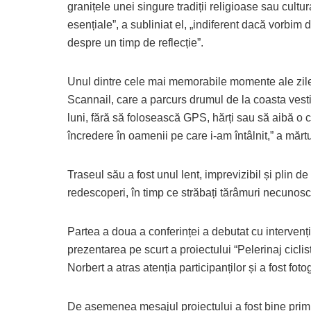
granițele unei singure tradiții religioase sau cult
esențiale”, a subliniat el, „indiferent dacă vorbim
despre un timp de reflecție”.
Unul dintre cele mai memorabile momente ale zile
Scannail, care a parcurs drumul de la coasta ves
luni, fără să folosească GPS, hărți sau să aibă o
încredere în oamenii pe care i-am întâlnit,” a mărtur
Traseul său a fost unul lent, imprevizibil și plin 
redescoperi, în timp ce străbați tărâmuri necunoscut
Partea a doua a conferinței a debutat cu intervenț
prezentarea pe scurt a proiectului “Pelerinaj cicli
Norbert a atras atenția participanților și a fost foto
De asemenea mesajul proiectului a fost bine primit 