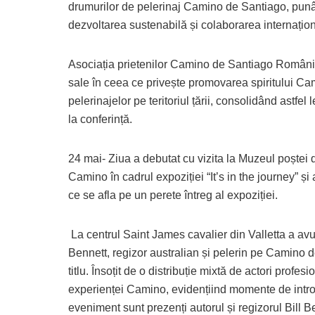
drumurilor de pelerinaj Camino de Santiago, punând
dezvoltarea sustenabilă și colaborarea internațion
Asociația prietenilor Camino de Santiago România 
sale în ceea ce privește promovarea spiritului Ca
pelerinajelor pe teritoriul țării, consolidând astfe
la conferință.
24 mai- Ziua a debutat cu vizita la Muzeul poștei d
Camino în cadrul expoziției “It’s in the journey” și
ce se afla pe un perete întreg al expoziției.
La centrul Saint James cavalier din Valletta a avut
Bennett, regizor australian și pelerin pe Camino d
titlu. Însoțit de o distribuție mixtă de actori profesi
experienței Camino, evidențiind momente de intro
eveniment sunt prezenți autorul și regizorul Bill Ben