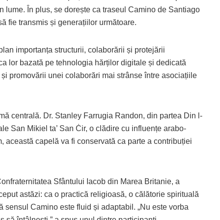
în lume. În plus, se dorește ca traseul Camino de Santiago
ă fie transmis și generațiilor următoare.
lan importanța structurii, colaborării și protejării
 lor bazată pe tehnologia hărților digitale și dedicată
și promovării unei colaborări mai strânse între asociațiile
mă centrală. Dr. Stanley Farrugia Randon, din partea Din l-
le San Mikiel ta’ San Ċir, o clădire cu influențe arabo-
 această capelă va fi conservată ca parte a contribuției
fraternitatea Sfântului Iacob din Marea Britanie, a
put astăzi: ca o practică religioasă, o călătorie spirituală
ă sensul Camino este fluid și adaptabil. „Nu este vorba
să întâlnești,” a spus unul dintre participanți.