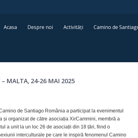
Acasa
Despre noi
Activități
Camino de Santiag
– MALTA, 24-26 MAI 2025
r Camino de Santiago România a participat la evenimentul
ta și organizat de către asociația XirCammini, membră a
 unit la un loc 26 de asociații din 18 țări, fiind o
conexiunii interculturale pe care le inspiră fenomenul Camino