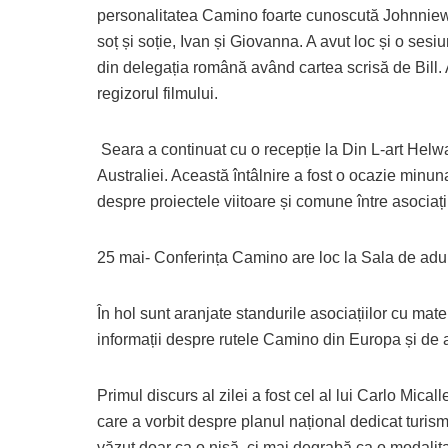
personalitatea Camino foarte cunoscută Johnniewalk
soț și soție, Ivan și Giovanna. A avut loc și o sesi
din delegația română având cartea scrisă de Bill. A 
regizorul filmului.
Seara a continuat cu o recepție la Din L-art Helw
Australiei. Această întâlnire a fost o ocazie minun
despre proiectele viitoare și comune între asociații
25 mai- Conferința Camino are loc la Sala de adu
În hol sunt aranjate standurile asociațiilor cu mat
informații despre rutele Camino din Europa și de 
Primul discurs al zilei a fost cel al lui Carlo Micall
care a vorbit despre planul național dedicat turismu
văzut doar ca o nișă, ci mai degrabă ca o modalitat