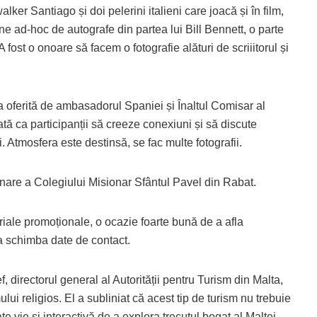
er Santiago și doi pelerini italieni care joacă și în film,
une ad-hoc de autografe din partea lui Bill Bennett, o parte
fost o onoare să facem o fotografie alături de scriiitorul și
a oferită de ambasadorul Spaniei și Înaltul Comisar al
ată ca participanții să creeze conexiuni și să discute
. Atmosfera este destinsă, se fac multe fotografii.
nare a Colegiului Misionar Sfântul Pavel din Rabat.
eriale promoționale, o ocazie foarte bună de a afla
a schimba date de contact.
ef, directorul general al Autorității pentru Turism din Malta,
lui religios. El a subliniat că acest tip de turism nu trebuie
e vie și interactivă de a explora trecutul bogat al Maltei.