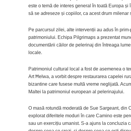
este o temă de interes general în toată Europa și 
să se adreseze și copiilor, ca acest drum milenar s
Pe parcursul zilei, alte intervenții au adus în prim-p
patrimoniului. Echipa Pilgrimaps a prezentat munca
documentării căilor de pelerinaj din întreaga lume 
locale.
Patrimoniul cultural local a fost de asemenea o te
Art Ħelwa, a vorbit despre restaurarea capelei rura
bizantine care fusese multă vreme neglijată. Acum,
Maltei la patrimoniul european al pelerinajului.
O masă rotundă moderată de Sue Sargeant, din Con
explorat diferitele moduri în care Camino este perce
sau un exercițiu umanist. S-a ajuns la concluzia c
despre ceea ce crezi, ci despre ceea ce ești dispus 