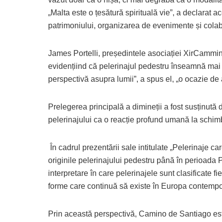
„Malta este o țesătură spirituală vie”, a declarat 
patrimoniului, organizarea de evenimente și colab
James Portelli, președintele asociației XirCammini
evidențiind că pelerinajul pedestru înseamnă mai m
perspectivă asupra lumii”, a spus el, „o ocazie de 
Prelegerea principală a dimineții a fost susținută
pelerinajului ca o reacție profund umană la schim
În cadrul prezentării sale intitulate „Pelerinaje ca
originile pelerinajului pedestru până în perioada
interpretare în care pelerinajele sunt clasificate fi
forme care continuă să existe în Europa contempor
Prin această perspectivă, Camino de Santiago este