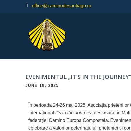
office@caminodesantiago.ro
Asociatia prietenilor Camino de Santiago
EVENIMENTUL „IT’S IN THE JOURNEY” 
JUNE 18, 2025
În perioada 24-26 mai 2025, Asociația prietenilo
internațional
It’s in the Journey
, desfășurat în Mal
federației Camino Europa Compostela. Evenimentul a
celebrare a valorilor pelerinajului, prieteniei și 