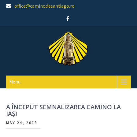
Skip
office@caminodesantiago.ro
to
content
Asociatia prietenilor Camino de Santiago
Menu
A ÎNCEPUT SEMNALIZAREA CAMINO LA
IAȘI
MAY 24, 2019