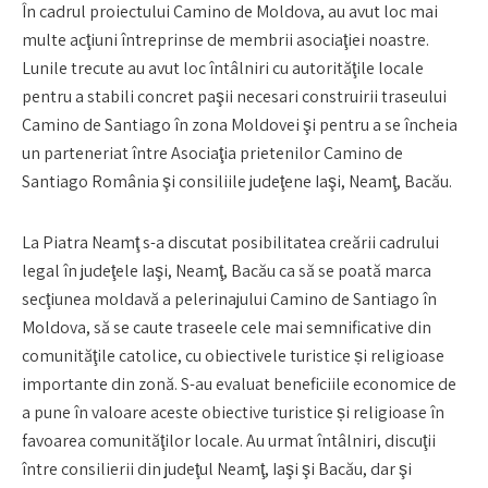
În cadrul proiectului Camino de Moldova, au avut loc mai
multe acţiuni întreprinse de membrii asociaţiei noastre.
Lunile trecute au avut loc întâlniri cu autorităţile locale
pentru a stabili concret paşii necesari construirii traseului
Camino de Santiago în zona Moldovei şi pentru a se încheia
un parteneriat între Asociaţia prietenilor Camino de
Santiago România şi consiliile judeţene Iaşi, Neamţ, Bacău.
La Piatra Neamţ s-a discutat posibilitatea creării cadrului
legal în judeţele Iaşi, Neamţ, Bacău ca să se poată marca
secţiunea moldavă a pelerinajului Camino de Santiago în
Moldova, să se caute traseele cele mai semnificative din
comunităţile catolice, cu obiectivele turistice și religioase
importante din zonă. S-au evaluat beneficiile economice de
a pune în valoare aceste obiective turistice și religioase în
favoarea comunităţilor locale. Au urmat întâlniri, discuţii
între consilierii din judeţul Neamţ, Iaşi şi Bacău, dar şi